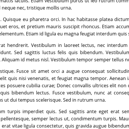
s mattis iaculis. Etiam vestibulum purus ut leo rutrum com
d neque nec, tristique mollis urna.
us. Quisque eu pharetra orci. In hac habitasse platea dictum
quet eros, et pretium mauris suscipit rhoncus. Etiam accu
lementum. Etiam id ligula eu magna feugiat interdum quis s
at hendrerit. Vestibulum in laoreet lectus, nec interdum 
unt. Sed sagittis luctus felis quis bibendum. Vestibulum
. Aliquam id metus nisl. Vestibulum tempor semper tellus n
stique. Fusce sit amet orci a augue consequat sollicitudin.
elit quis nisi venenatis, et feugiat magna tempor. Aenean i
es posuere cubilia curae; Donec convallis ultrices elit non c
e quis bibendum lectus. Fusce vestibulum, nunc at conse
us ut dui tempus scelerisque. Sed in rutrum urna.
 turpis imperdiet quis. Sed sagittis ante eget erat se
pellentesque, semper lectus ut, condimentum turpis. Mauris
 erat vitae ligula consectetur, quis gravida augue bibendum.