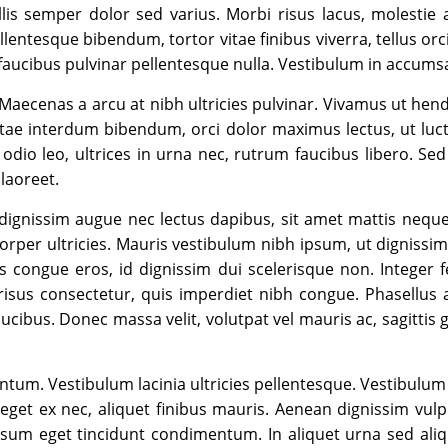
is semper dolor sed varius. Morbi risus lacus, molestie 
ellentesque bibendum, tortor vitae finibus viverra, tellus o
s faucibus pulvinar pellentesque nulla. Vestibulum in accums
Maecenas a arcu at nibh ultricies pulvinar. Vivamus ut hend
itae interdum bibendum, orci dolor maximus lectus, ut luc
io leo, ultrices in urna nec, rutrum faucibus libero. Sed
laoreet.
nissim augue nec lectus dapibus, sit amet mattis neque 
r ultricies. Mauris vestibulum nibh ipsum, ut dignissim ip
us congue eros, id dignissim dui scelerisque non. Integer f
risus consectetur, quis imperdiet nibh congue. Phasellus 
ibus. Donec massa velit, volutpat vel mauris ac, sagittis g
um. Vestibulum lacinia ultricies pellentesque. Vestibulum
e eget ex nec, aliquet finibus mauris. Aenean dignissim v
psum eget tincidunt condimentum. In aliquet urna sed ali