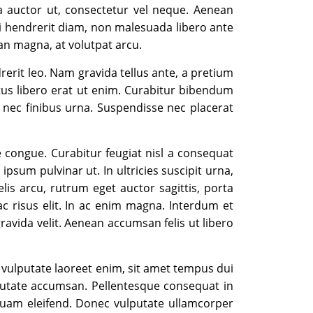
a auctor ut, consectetur vel neque. Aenean
rci hendrerit diam, non malesuada libero ante
an magna, at volutpat arcu.
rerit leo. Nam gravida tellus ante, a pretium
tus libero erat ut enim. Curabitur bibendum
 nec finibus urna. Suspendisse nec placerat
congue. Curabitur feugiat nisl a consequat
sum pulvinar ut. In ultricies suscipit urna,
elis arcu, rutrum eget auctor sagittis, porta
ac risus elit. In ac enim magna. Interdum et
ravida velit. Aenean accumsan felis ut libero
 vulputate laoreet enim, sit amet tempus dui
ulputate accumsan. Pellentesque consequat in
quam eleifend. Donec vulputate ullamcorper