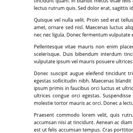
tincidunt quam. In blandit metus vitae feli
lectus rutrum quis. Sed dolor erat, sagittis i
Quisque vel nulla velit. Proin sed erat tell
amet, ornare sed nisl. Maecenas luctus ali
nec nec ligula. Donec fermentum vulputate e
Pellentesque vitae mauris non enim placer
scelerisque. Duis bibendum interdum tincid
vulputate ipsum vel mauris posuere ultrices
Donec suscipit augue eleifend tincidunt tri
egestas sollicitudin nibh. Maecenas blandit 
ipsum primis in faucibus orci luctus et ultric
ultrices congue orci egestas. Suspendiss
molestie tortor mauris ac orci. Donec a lect
Praesent commodo lorem velit, quis rutrum
accumsan nisi at tincidunt. Aenean ac diam 
est ut felis accumsan tempus. Cras porttitor