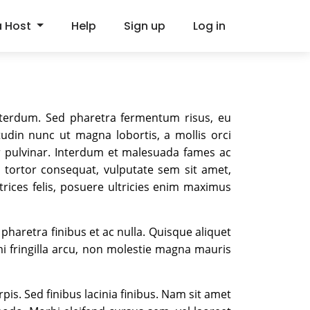
a Host
Help
Sign up
Log in
interdum. Sed pharetra fermentum risus, eu
itudin nunc ut magna lobortis, a mollis orci
tur pulvinar. Interdum et malesuada fames ac
e tortor consequat, vulputate sem sit amet,
ltrices felis, posuere ultricies enim maximus
pharetra finibus et ac nulla. Quisque aliquet
i fringilla arcu, non molestie magna mauris
pis. Sed finibus lacinia finibus. Nam sit amet