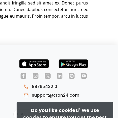
andit fringilla sed sit amet ex. Donec purus
estie eu. Donec dapibus consectetur nunc nec
 augue eu mauris. Proin tempor, arcu in luctus
9876543210
support@cron24.com
Do you like cookies?
We use
cookies to ensure you get the best