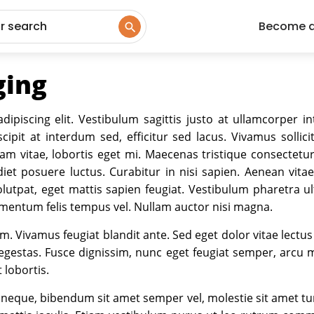
ur search
Become 
ging
dipiscing elit. Vestibulum sagittis justo at ullamcorper 
cipit at interdum sed, efficitur sed lacus. Vivamus sollic
iquam vitae, lobortis eget mi. Maecenas tristique consecte
iet posuere luctus. Curabitur in nisi sapien. Aenean vita
 volutpat, eget mattis sapien feugiat. Vestibulum pharetra u
ementum felis tempus vel. Nullam auctor nisi magna.
. Vivamus feugiat blandit ante. Sed eget dolor vitae lectus 
estas. Fusce dignissim, nunc eget feugiat semper, arcu m
 lobortis.
sl neque, bibendum sit amet semper vel, molestie sit amet tur