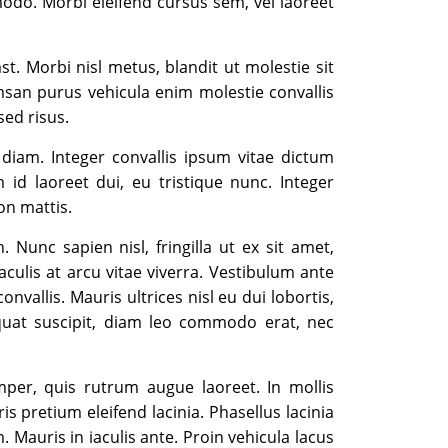
modo. Morbi eleifend cursus sem, vel laoreet
st. Morbi nisl metus, blandit ut molestie sit
msan purus vehicula enim molestie convallis
ed risus.
diam. Integer convallis ipsum vitae dictum
 id laoreet dui, eu tristique nunc. Integer
on mattis.
 Nunc sapien nisl, fringilla ut ex sit amet,
aculis at arcu vitae viverra. Vestibulum ante
onvallis. Mauris ultrices nisl eu dui lobortis,
quat suscipit, diam leo commodo erat, nec
mper, quis rutrum augue laoreet. In mollis
 pretium eleifend lacinia. Phasellus lacinia
 Mauris in iaculis ante. Proin vehicula lacus