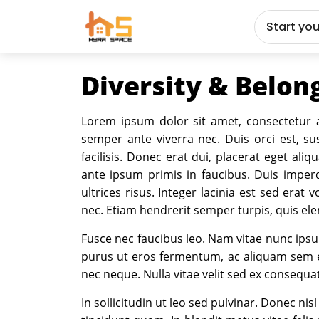
Start yo
Diversity & Belon
Lorem ipsum dolor sit amet, consectetur a
semper ante viverra nec. Duis orci est, sus
facilisis. Donec erat dui, placerat eget al
ante ipsum primis in faucibus. Duis imperd
ultrices risus. Integer lacinia est sed erat
nec. Etiam hendrerit semper turpis, quis el
Fusce nec faucibus leo. Nam vitae nunc ipsum
purus ut eros fermentum, ac aliquam sem eg
nec neque. Nulla vitae velit sed ex consequat
In sollicitudin ut leo sed pulvinar. Donec ni