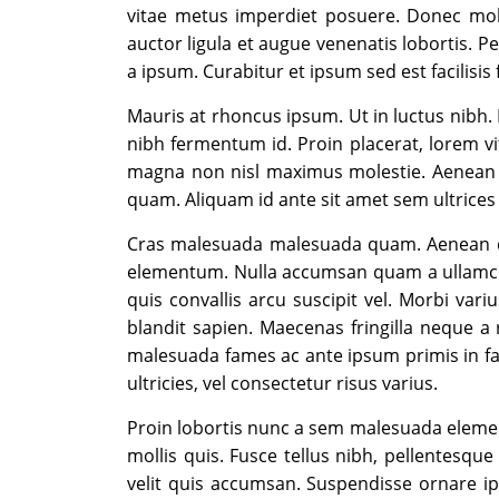
vitae metus imperdiet posuere. Donec moll
auctor ligula et augue venenatis lobortis. P
a ipsum. Curabitur et ipsum sed est facilisi
Mauris at rhoncus ipsum. Ut in luctus nibh. 
nibh fermentum id. Proin placerat, lorem v
magna non nisl maximus molestie. Aenean od
quam. Aliquam id ante sit amet sem ultrices 
Cras malesuada malesuada quam. Aenean dig
elementum. Nulla accumsan quam a ullamcorpe
quis convallis arcu suscipit vel. Morbi vari
blandit sapien. Maecenas fringilla neque a 
malesuada fames ac ante ipsum primis in fauc
ultricies, vel consectetur risus varius.
Proin lobortis nunc a sem malesuada element
mollis quis. Fusce tellus nibh, pellentesqu
velit quis accumsan. Suspendisse ornare i